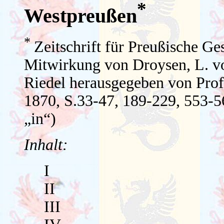
*
Westpreußen
*
Zeitschrift für Preußische G
Mitwirkung von Droysen, L. v
Riedel herausgegeben von Prof.
1870, S.33-47, 189-229, 553-568
„in“)
Inhalt:
I
II
III